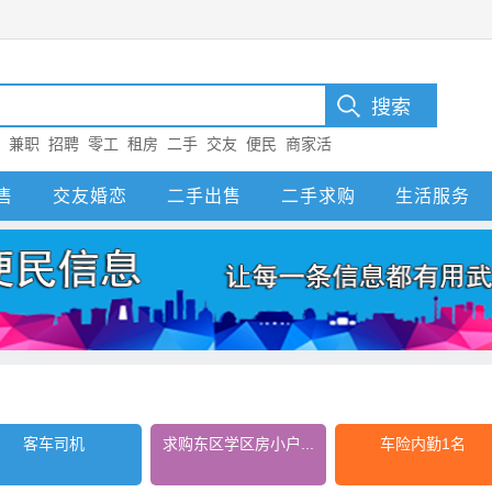
：
兼职
招聘
零工
租房
二手
交友
便民
商家活
售
交友婚恋
二手出售
二手求购
生活服务
客车司机
求购东区学区房小户...
车险内勤1名