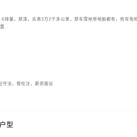
1.6排量，原漆，实表3万2千多公里，原车雪地旱地胎都有，检车免
...
纪守法，管吃注，薪资面议
户型