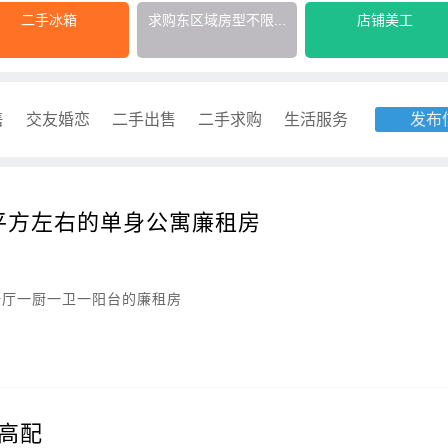
二手冰箱
求购东区域房型不限...
店铺美工
售
交友婚恋
二手出售
二手求购
生活服务
发布
0平方左右的单身公寓廉租房
一厅一厨一卫一阳台的廉租房
动高配