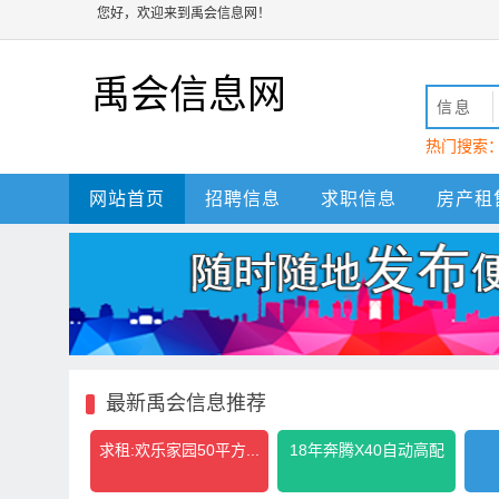
您好，欢迎来到禹会信息网！
禹会信息网
信息
热门搜索
动
禹会
网站首页
招聘信息
求职信息
房产租
最新禹会信息推荐
求租:欢乐家园50平方...
18年奔腾X40自动高配